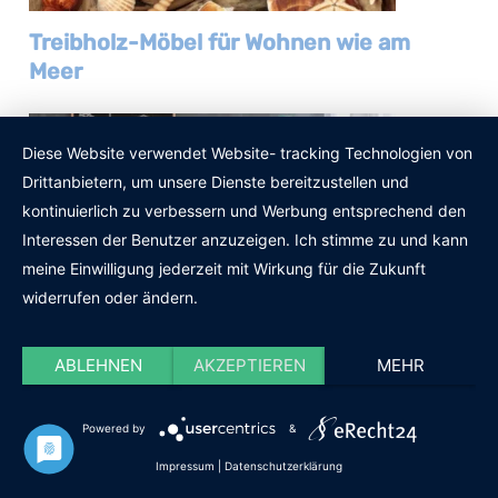
Treibholz-Möbel für Wohnen wie am
Meer
Diese Website verwendet Website- tracking Technologien von
Drittanbietern, um unsere Dienste bereitzustellen und
kontinuierlich zu verbessern und Werbung entsprechend den
Interessen der Benutzer anzuzeigen. Ich stimme zu und kann
meine Einwilligung jederzeit mit Wirkung für die Zukunft
widerrufen oder ändern.
Maritimes Wohnzimmer einrichten: Deko,
ABLEHNEN
AKZEPTIEREN
MEHR
Möbel und Tipps
Powered by
&
Impressum
|
Datenschutzerklärung