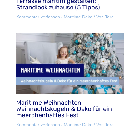
Terrasse maritim gestalten:
Strandlook zuhause (5 Tipps)
Kommentar verfassen
/
Maritime Deko
/ Von
Tara
Maritime Weihnachten:
Weihnachtskugeln & Deko für ein
meerchenhaftes Fest
Kommentar verfassen
/
Maritime Deko
/ Von
Tara