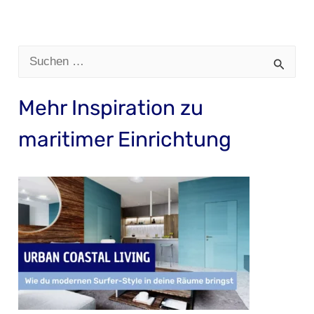
S
u
Mehr Inspiration zu
c
h
maritimer Einrichtung
e
n
n
a
c
h
: