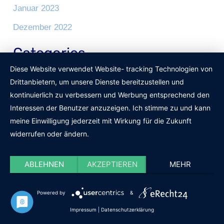
Januar 2023
Dezember 2022
Categories
Diese Website verwendet Website- tracking Technologien von
Küche
Drittanbietern, um unsere Dienste bereitzustellen und
kontinuierlich zu verbessern und Werbung entsprechend den
Maritim einrichten
Interessen der Benutzer anzuzeigen. Ich stimme zu und kann
Maritime Bücher
meine Einwilligung jederzeit mit Wirkung für die Zukunft
widerrufen oder ändern.
Maritime Deko
Maritime Kleidung
ABLEHNEN
AKZEPTIEREN
MEHR
Maritimer Außenbereich
Uncategorized
Powered by
&
Impressum
|
Datenschutzerklärung