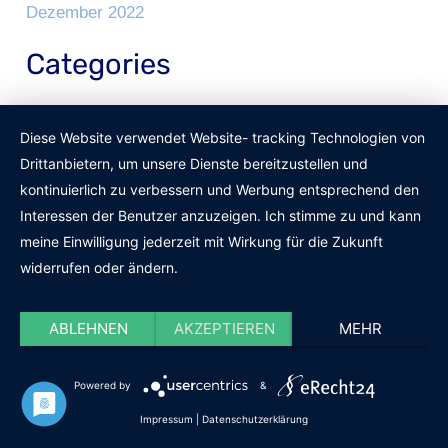
Dezember 2022
Categories
Küche
Diese Website verwendet Website- tracking Technologien von
Maritim einrichten
Drittanbietern, um unsere Dienste bereitzustellen und
kontinuierlich zu verbessern und Werbung entsprechend den
Maritime Bücher
Interessen der Benutzer anzuzeigen. Ich stimme zu und kann
Maritime Deko
meine Einwilligung jederzeit mit Wirkung für die Zukunft
Maritime Kleidung
widerrufen oder ändern.
Maritimer Außenbereich
ABLEHNEN
AKZEPTIEREN
MEHR
Uncategorized
Powered by
&
Impressum
|
Datenschutzerklärung